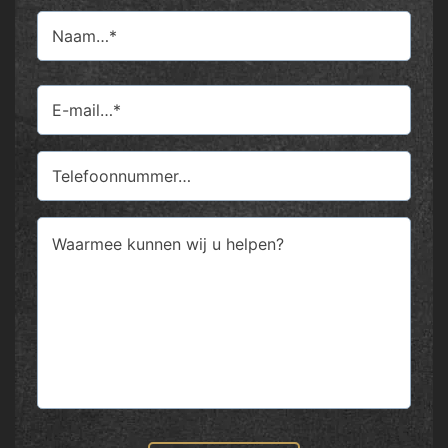
Name
(Vereist)
Voornaam
Email
(Vereist)
Phone
Comments
(Vereist)