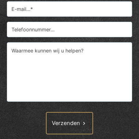
Email
(Vereist)
Phone
Comments
(Vereist)